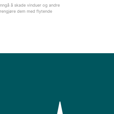
 unngå å skade vinduer og andre
å rengjøre dem med flytende