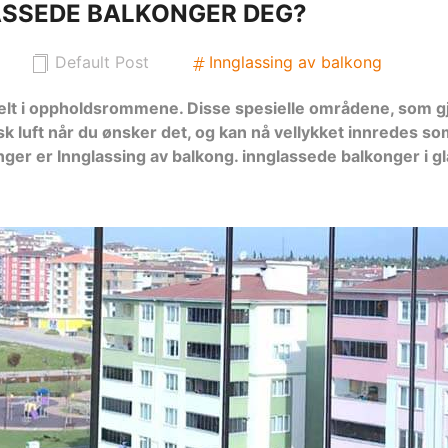
ASSEDE BALKONGER DEG?
Default Post
Innglassing av balkong
belt i oppholdsrommene. Disse spesielle områdene, som 
sk luft når du ønsker det, og kan nå vellykket innredes so
ger er Innglassing av balkong. innglassede balkonger i g