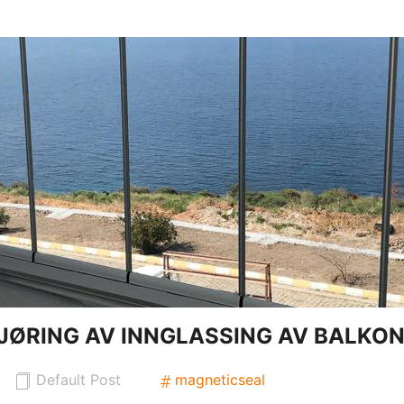
GJØRING AV INNGLASSING AV BALKO
Default Post
magneticseal