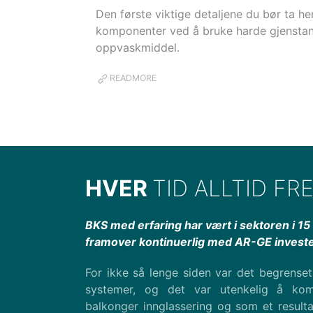
Den første viktige detaljene du bør ta h
komponenter ved å bruke harde gjenstande
oppvaskmiddel.
READMORE
HVER
TID ALLTID F
BKS med erfaring har vært i sektoren i 15 
framover kontinuerlig med AR-GE investe
For ikke så lenge siden var det begrenset
systemer, og det var utenkelig å kom
balkonger innglassering og som et resulta