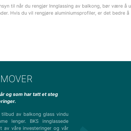
ensyn til når du rengjør Innglassing av balkong, bør være å
r. Hvis du vil rengjøre aluminiumsprofiler, er det bedre 
REMOVER
år og som har tatt et steg
ringer.
 tilbud av balkong glass vindu
me lenger. BKS innglassede
t av våre investeringer og vår