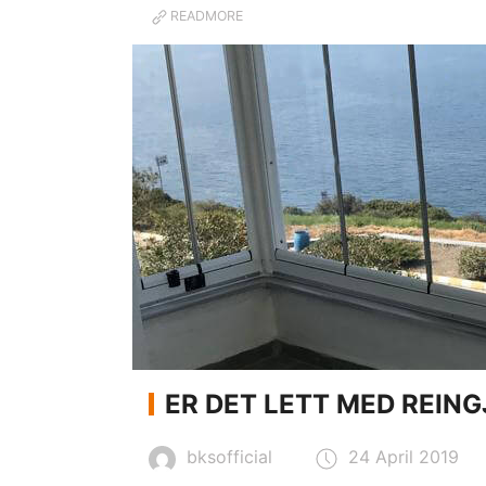
READMORE
ER DET LETT MED REIN
bksofficial
24 April 2019