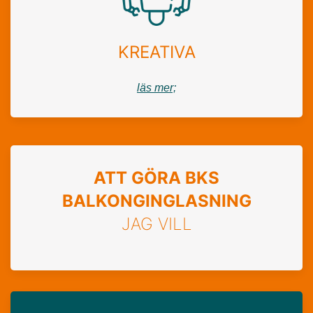
KREATIVA
läs mer;
ATT GÖRA BKS
BALKONGINGLASNING
JAG VILL