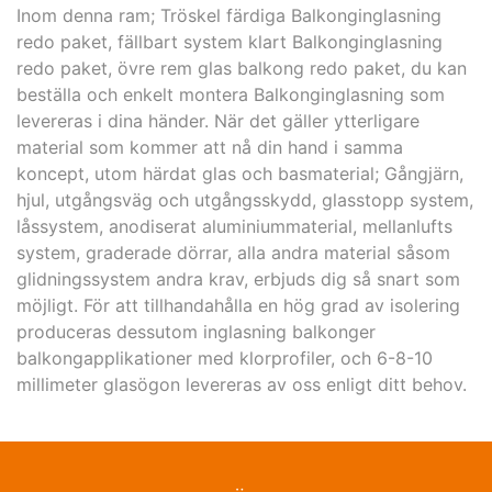
Inom denna ram; Tröskel färdiga Balkonginglasning
redo paket, fällbart system klart Balkonginglasning
redo paket, övre rem glas balkong redo paket, du kan
beställa och enkelt montera Balkonginglasning som
levereras i dina händer. När det gäller ytterligare
material som kommer att nå din hand i samma
koncept, utom härdat glas och basmaterial; Gångjärn,
hjul, utgångsväg och utgångsskydd, glasstopp system,
låssystem, anodiserat aluminiummaterial, mellanlufts
system, graderade dörrar, alla andra material såsom
glidningssystem andra krav, erbjuds dig så snart som
möjligt. För att tillhandahålla en hög grad av isolering
produceras dessutom inglasning balkonger
balkongapplikationer med klorprofiler, och 6-8-10
millimeter glasögon levereras av oss enligt ditt behov.