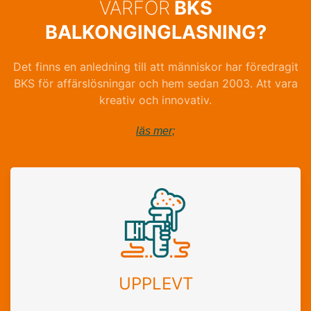
VARFÖR
BKS
BALKONGINGLASNING?
Det finns en anledning till att människor har föredragit
BKS för affärslösningar och hem sedan 2003. Att vara
kreativ och innovativ.
läs mer;
UPPLEVT