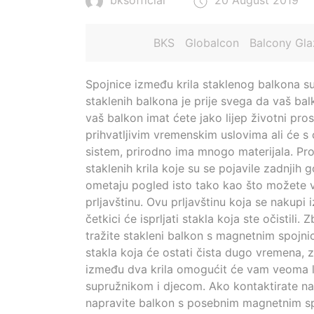
bksofficial
20 August 2019
BKS
Globalcon
Balcony Gla
Spojnice između krila staklenog balkona su
staklenih balkona je prije svega da vaš ba
vaš balkon imat ćete jako lijep životni pro
prihvatljivim vremenskim uslovima ali će s
sistem, prirodno ima mnogo materijala. Prof
staklenih krila koje su se pojavile zadnjih
ometaju pogled isto tako kao što možete v
prljavštinu. Ovu prljavštinu koja se nakupi i
četkici će isprljati stakla koja ste očistil
tražite stakleni balkon s magnetnim spojni
stakla koja će ostati čista dugo vremena, z
između dva krila omogućit će vam veoma li
supružnikom i djecom. Ako kontaktirate naše
napravite balkon s posebnim magnetnim sp