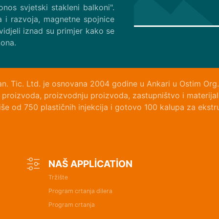
nos svjetski stakleni balkoni".
a i razvoja, magnetne spojnice
 vidjeli iznad su primjer kako se
kona.
an. Tic. Ltd. je osnovana 2004 godine u Ankari u Ostim Org.
jn proizvoda, proizvodnju proizvoda, zastupništvo i materija
še od 750 plastičnih injekcija i gotovo 100 kalupa za ekst
NAŠ APPLİCATİON
Tržište
Program crtanja dilera
Program crtanja