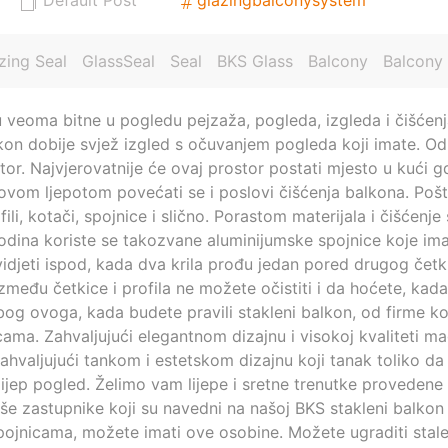
Default Post
glazingbalconysystem
zing Seal
GlassSeal
Seal
BKS Glass
Balcony
Balcony
 veoma bitne u pogledu pejzaža, pogleda, izgleda i čišćen
lkon dobije svjež izgled s očuvanjem pogleda koji imate. Od
stor. Najvjerovatnije će ovaj prostor postati mjesto u kući 
 ovom ljepotom povećati se i poslovi čišćenja balkona. Poš
ili, kotači, spojnice i slično. Porastom materijala i čišće
 godina koriste se takozvane aluminijumske spojnice koje imaj
idjeti ispod, kada dva krila prođu jedan pored drugog četk
zmeđu četkice i profila ne možete očistiti i da hoćete, kada o
i. Zbog ovoga, kada budete pravili stakleni balkon, od firme
cama. Zahvaljujući elegantnom dizajnu i visokoj kvaliteti m
ahvaljujući tankom i estetskom dizajnu koji tanak toliko da 
jep pogled. Želimo vam lijepe i sretne trenutke provedene
 zastupnike koji su navedni na našoj BKS stakleni balkon st
ojnicama, možete imati ove osobine. Možete ugraditi stal