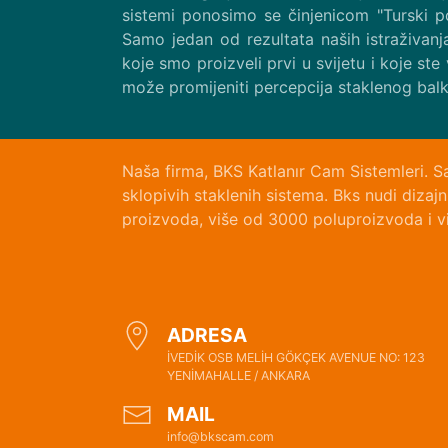
sistemi ponosimo se činjenicom "Turski po
Samo jedan od rezultata naših istraživanj
koje smo proizveli prvi u svijetu i koje ste
može promijeniti percepcija staklenog bal
Naša firma, BKS Katlanır Cam Sistemleri. S
sklopivih staklenih sistema. Bks nudi diza
proizvoda, više od 3000 poluproizvoda i vi
ADRESA
İVEDİK OSB MELİH GÖKÇEK AVENUE NO: 123
YENİMAHALLE / ANKARA
MAIL
info@bkscam.com