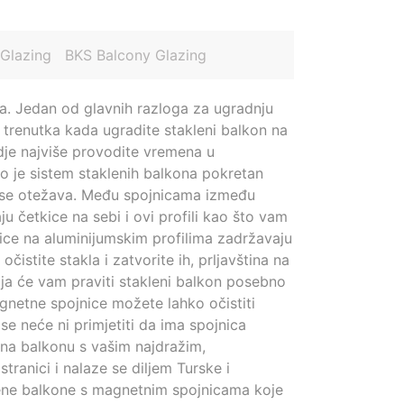
 Glazing
BKS Balcony Glazing
ja. Jedan od glavnih razloga za ugradnju
 trenutka kada ugradite stakleni balkon na
gdje najviše provodite vremena u
to je sistem staklenih balkona pokretan
nje se otežava. Među spojnicama između
u četkice na sebi i ovi profili kao što vam
ice na aluminijumskim profilima zadržavaju
čistite stakla i zatvorite ih, prljavština na
 koja će vam praviti stakleni balkon posebno
agnetne spojnice možete lahko očistiti
se neće ni primjetiti da ima spojnica
 na balkonu s vašim najdražim,
ranici i nalaze se diljem Turske i
ene balkone s magnetnim spojnicama koje