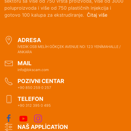
sektoru sa više od 750 vrsta proizvoda, više od 3000
poluproizvoda i više od 750 plastičnih injekcija i
gotovo 100 kalupa za ekstrudiranje.
Čitaj više
ADRESA
İVEDİK OSB MELİH GÖKÇEK AVENUE NO: 123 YENİMAHALLE /
ANKARA
MAIL
info@bkscam.com
POZIVNI CENTAR
+90 850 259 0 257
TELEFON
+90 312 395 0 495
NAŠ APPLİCATİON