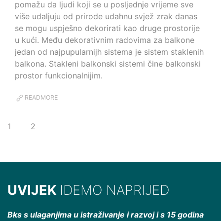
pomažu da ljudi koji se u posljednje vrijeme sve
više udaljuju od prirode udahnu svjež zrak danas
se mogu uspješno dekorirati kao druge prostorije
u kući. Među dekorativnim radovima za balkone
jedan od najpupularnijh sistema je sistem staklenih
balkona. Stakleni balkonski sistemi čine balkonski
prostor funkcionalnijim.
READMORE
1
2
UVIJEK
IDEMO NAPRIJED
Bks s ulaganjima u istraživanje i razvoj i s 15 godina