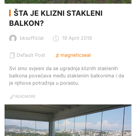
ŠTA JE KLIZNI STAKLENI
BALKON?
bksofficial
19 April 2019
Default Post
magneticseal
Svi smo svjesni da se ugradnja kliznih staklenih
balkona povećava među staklenim balkonima i da
je njihova potražnja u porastu.
READMORE