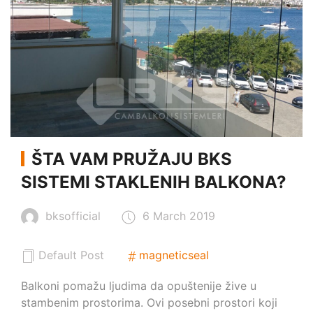
ŠTA VAM PRUŽAJU BKS
SISTEMI STAKLENIH BALKONA?
bksofficial
6 March 2019
Default Post
magneticseal
Balkoni pomažu ljudima da opuštenije žive u
stambenim prostorima. Ovi posebni prostori koji