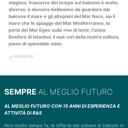
stagioni, trascorre del tempo sul balcone è molto
diverso. è davvero bellissimo da guardare dal
balcone il mare e gli altopiani del Mar Nero, sia il
mare che le spiagge del Mar Mediterraneo, la
perla del Mar Egeo sulle rive di Izmir, l'unico
Bosforo di Istanbul, il sud-est della nostra cultura,
pieno di splendide viste.
READMORE
SEMPRE
AL MEGLIO FUTURO
AL MEGLIO FUTURO CON 15 ANNI DI ESPERIENZA E
ATTIVITÀ DI R&S
Non molto tempo fa, le offerte dei sistemi di balconi in