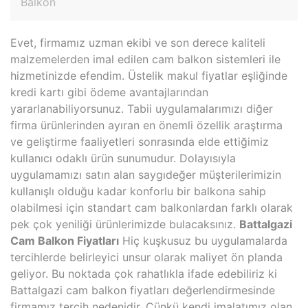
Balkon
Evet, firmamız uzman ekibi ve son derece kaliteli
malzemelerden imal edilen cam balkon sistemleri ile
hizmetinizde efendim. Üstelik makul fiyatlar eşliğinde
kredi kartı gibi ödeme avantajlarından
yararlanabiliyorsunuz. Tabii uygulamalarımızı diğer
firma ürünlerinden ayıran en önemli özellik araştırma
ve geliştirme faaliyetleri sonrasında elde ettiğimiz
kullanıcı odaklı ürün sunumudur. Dolayısıyla
uygulamamızı satın alan saygıdeğer müşterilerimizin
kullanışlı olduğu kadar konforlu bir balkona sahip
olabilmesi için standart cam balkonlardan farklı olarak
pek çok yeniliği ürünlerimizde bulacaksınız.
Battalgazi
Cam Balkon Fiyatları
Hiç kuşkusuz bu uygulamalarda
tercihlerde belirleyici unsur olarak maliyet ön planda
geliyor. Bu noktada çok rahatlıkla ifade edebiliriz ki
Battalgazi cam balkon fiyatları değerlendirmesinde
firmamız tercih nedenidir. Çünkü kendi imalatımız olan