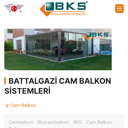
BATTALGAZI CAM BALKON
SISTEMLERI
Cam Balkon
Cambalkon
Bkscambalkon
BKS
Cam Balkon