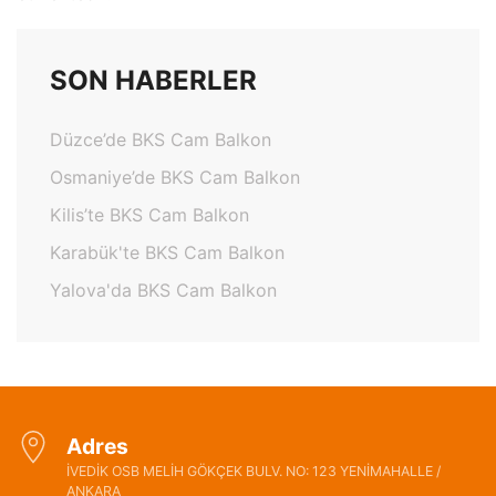
SON HABERLER
Düzce’de BKS Cam Balkon
Osmaniye’de BKS Cam Balkon
Kilis’te BKS Cam Balkon
Karabük'te BKS Cam Balkon
Yalova'da BKS Cam Balkon
Adres
İVEDİK OSB MELİH GÖKÇEK BULV. NO: 123 YENİMAHALLE /
ANKARA