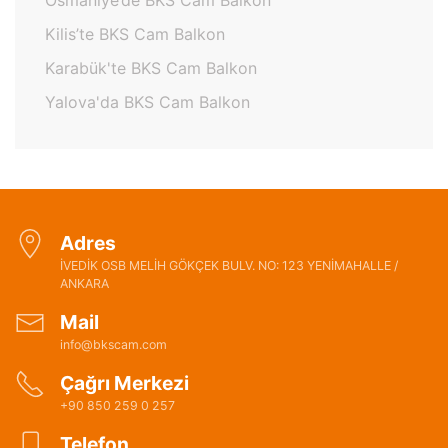
Osmaniye’de BKS Cam Balkon
Kilis’te BKS Cam Balkon
Karabük'te BKS Cam Balkon
Yalova'da BKS Cam Balkon
Adres
İVEDİK OSB MELİH GÖKÇEK BULV. NO: 123 YENİMAHALLE /
ANKARA
Mail
info@bkscam.com
Çağrı Merkezi
+90 850 259 0 257
Telefon