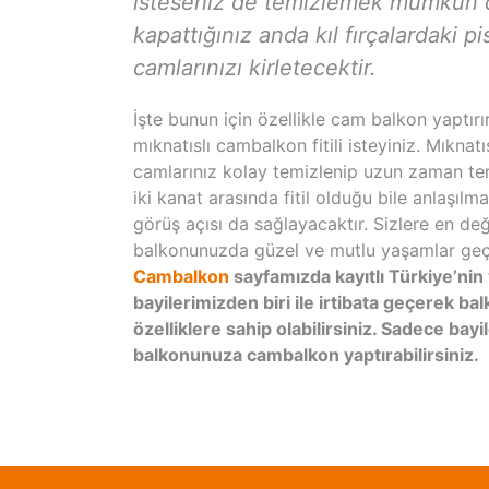
isteseniz de temizlemek mümkün değ
kapattığınız anda kıl fırçalardaki 
camlarınızı kirletecektir.
İşte bunun için özellikle cam balkon yaptır
mıknatıslı cambalkon fitili isteyiniz. Mıknatı
camlarınız kolay temizlenip uzun zaman ter
iki kanat arasında fitil olduğu bile anlaşı
görüş açısı da sağlayacaktır. Sizlere en değe
balkonunuzda güzel ve mutlu yaşamlar geçi
Cambalkon
sayfamızda kayıtlı Türkiye’nin
bayilerimizden biri ile irtibata geçerek balk
özelliklere sahip olabilirsiniz. Sadece bayi
balkonunuza cambalkon yaptırabilirsiniz.