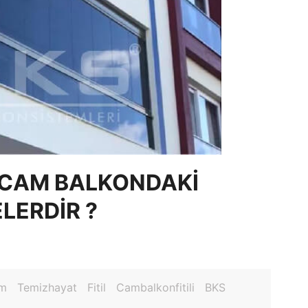
N CAM BALKONDAKI
ELERDIR ?
am
Temizhayat
Fitil
Cambalkonfitili
BKS