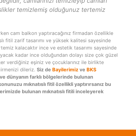
ildir, camlarınızı temizleyip camları
pislikler temizlemiş olduğunuz tertemiz
ırken cam balkon yaptıracağınız firmadan özellikle
slı fitil zarif tasarımı ve yüksek kalitesi sayesinde
temiz kalacaktır ince ve estetik tasarımı sayesinde
lmayacak kadar ince olduğundan dolayı size çok güzel
r verdiğiniz eşiniz ve çocuklarınız ile birlikte
rmenizi dileriz.
Siz de
Bayilerimiz
ve
BKS
 ve dünyanın farklı bölgelerinde bulunan
onunuzu mıknatıslı fitil özellikli yaptırırsanız bu
lerimizde bulunan mıknatıslı fitili inceleyerek