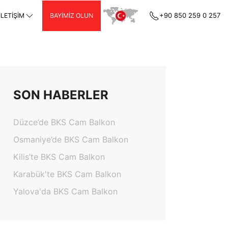
+90 850 259 0 257
İLETIŞIM
BAYIMIZ OLUN
SON HABERLER
Düzce’de BKS Cam Balkon
Osmaniye’de BKS Cam Balkon
Kilis’te BKS Cam Balkon
Karabük'te BKS Cam Balkon
Yalova'da BKS Cam Balkon