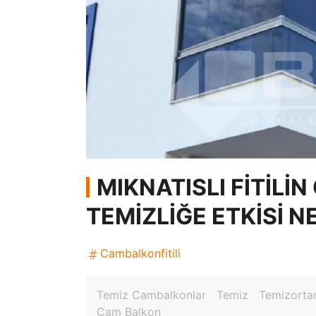
MIKNATISLI FITILI
TEMIZLIĞE ETKISI N
Cambalkonfitili
Temiz Cambalkonlar
Temiz
Temizort
Cam Balkon