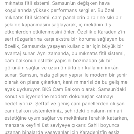
mıknatıs fitil sistemi, Samsun’un değişken hava
koşullarında yüksek performans sergiler. Bu özel
mıknatıs fitil sistemi, cam panellerin birbirine sıkı bir
şekilde kapanmasını sağlayarak, iç mekânın dış
etkenlerden etkilenmesini önler. Özellikle Karadeniz’in
sert rüzgarlarına karşı ekstra bir koruma sağlayan bu
özellik, Samsun’da yaşayan kullanıcılar için büyük bir
avantaj sunar. Aynı zamanda, bu mıknatıs fitil sistemi,
cam balkonun estetik yapısını bozmadan şık bir
görünüm sağlar ve uzun ömürlü bir kullanım imkânı
sunar. Samsun, hızla gelişen yapısı ile modern bir şehir
olarak ön plana çıkarken, kent mimarisi de bu gelişime
ayak uyduruyor. BKS Cam Balkon olarak, Samsun’daki
konut ve işyerlerine modern dokunuşlar katmayı
hedefliyoruz. Şeffaf ve geniş cam panellerden oluşan
cam balkon sistemlerimiz, şehirdeki binaların mimari
estetiğine uyum sağlar ve mekânlara ferahlık katarken,
manzara keyfini üst seviyeye çıkarır. Sahil boyunca
uzanan binalarda yaşayanlar için Karadeniz’in eşsiz