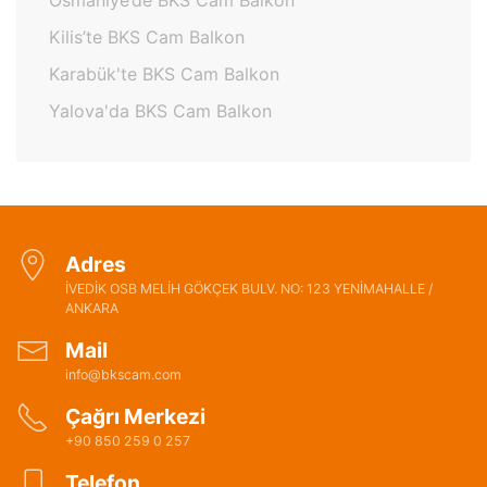
Osmaniye’de BKS Cam Balkon
Kilis’te BKS Cam Balkon
Karabük'te BKS Cam Balkon
Yalova'da BKS Cam Balkon
Adres
İVEDİK OSB MELİH GÖKÇEK BULV. NO: 123 YENİMAHALLE /
ANKARA
Mail
info@bkscam.com
Çağrı Merkezi
+90 850 259 0 257
Telefon