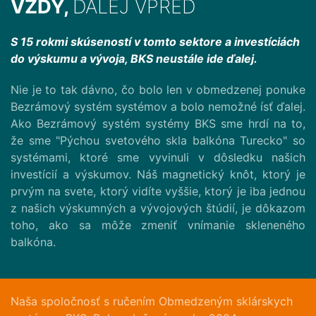
VŽDY,
ĎALEJ VPRED
S 15 rokmi skúseností v tomto sektore a investíciách
do výskumu a vývoja, BKS neustále ide ďalej.
Nie je to tak dávno, čo bolo len v obmedzenej ponuke
Bezrámový systém systémov a bolo nemožné ísť ďalej.
Ako Bezrámový systém systémy BKS sme hrdí na to,
že sme "Pýchou svetového skla balkóna Turecko" so
systémami, ktoré sme vyvinuli v dôsledku našich
investícií a výskumov. Náš magnetický knôt, ktorý je
prvým na svete, ktorý vidíte vyššie, ktorý je iba jednou
z našich výskumných a vývojových štúdií, je dôkazom
toho, ako sa môže zmeniť vnímanie skleneného
balkóna.
Naša spoločnosť s ručením Obmedzeným sklárskych