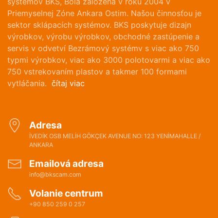
systémov BKS, Bola založená v roku 2004 v
Priemyselnej Zóne Ankara Ostim. Našou činnosťou je
sektor sklápacích systémov. BKS poskytuje dizajn
výrobkov, výrobu výrobkov, obchodné zastúpenie a
servis v odvetví Bezrámový systémv s viac ako 750
typmi výrobkov, viac ako 3000 polotovarmi a viac ako
750 vstrekovaním plastov a takmer 100 formami
vytláčania.
čítaj viac
Adresa
İVEDİK OSB MELİH GÖKÇEK AVENUE NO: 123 YENİMAHALLE /
ANKARA
Emailová adresa
info@bkscam.com
Volanie centrum
+90 850 259 0 257