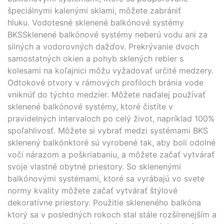
špeciálnymi kalenými sklami, môžete zabrániť
hluku. Vodotesné sklenené balkónové systémy
BKSSklenené balkónové systémy neberú vodu ani za
silných a vodorovných dažďov. Prekrývanie dvoch
samostatných okien a pohyb sklených rebier s
kolesami na koľajnici môžu vyžadovať určité medzery.
Odtokové otvory v rámových profiloch bránia vode
vniknúť do týchto medzier. Môžete naďalej používať
sklenené balkónové systémy, ktoré čistíte v
pravidelných intervaloch po celý život, napríklad 100%
spoľahlivosť. Môžete si vybrať medzi systémami BKS
sklenený balkónktoré sú vyrobené tak, aby boli odolné
voči nárazom a poškriabaniu, a môžete začať vytvárať
svoje vlastné obytné priestory. So sklenenými
balkónovými systémami, ktoré sa vyrábajú vo svete
normy kvality môžete začať vytvárať štýlové
dekoratívne priestory. Použitie skleneného balkóna
ktorý sa v posledných rokoch stal stále rozšírenejším a