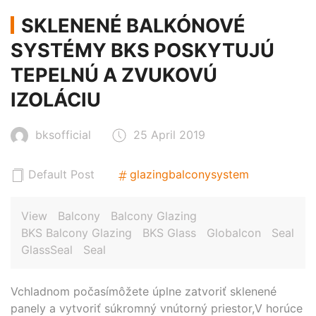
SKLENENÉ BALKÓNOVÉ
SYSTÉMY BKS POSKYTUJÚ
TEPELNÚ A ZVUKOVÚ
IZOLÁCIU
bksofficial
25 April 2019
Default Post
glazingbalconysystem
View
Balcony
Balcony Glazing
BKS Balcony Glazing
BKS Glass
Globalcon
Seal
GlassSeal
Seal
Vchladnom počasímôžete úplne zatvoriť sklenené
panely a vytvoriť súkromný vnútorný priestor,V horúce