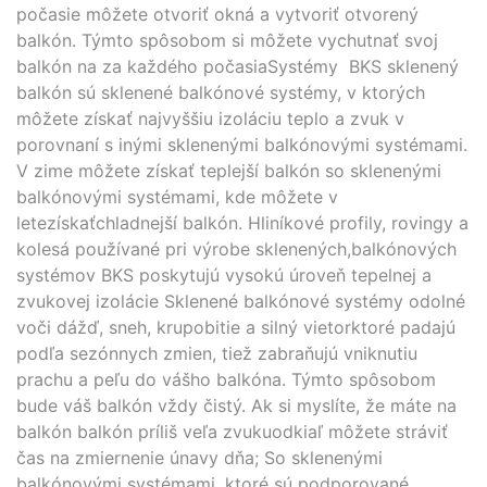
počasie môžete otvoriť okná a vytvoriť otvorený
balkón. Týmto spôsobom si môžete vychutnať svoj
balkón na za každého počasiaSystémy BKS sklenený
balkón sú sklenené balkónové systémy, v ktorých
môžete získať najvyššiu izoláciu teplo a zvuk v
porovnaní s inými sklenenými balkónovými systémami.
V zime môžete získať teplejší balkón so sklenenými
balkónovými systémami, kde môžete v
letezískaťchladnejší balkón. Hliníkové profily, rovingy a
kolesá používané pri výrobe sklenených,balkónových
systémov BKS poskytujú vysokú úroveň tepelnej a
zvukovej izolácie Sklenené balkónové systémy odolné
voči dážď, sneh, krupobitie a silný vietorktoré padajú
podľa sezónnych zmien, tiež zabraňujú vniknutiu
prachu a peľu do vášho balkóna. Týmto spôsobom
bude váš balkón vždy čistý. Ak si myslíte, že máte na
balkón balkón príliš veľa zvukuodkiaľ môžete stráviť
čas na zmiernenie únavy dňa; So sklenenými
balkónovými systémami, ktoré sú podporované