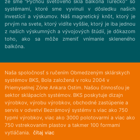
že sme "Pýchou svetového skla balkóna Turecko" so
systémami, ktoré sme vyvinuli v dôsledku našich
investícií a výskumov. Náš magnetický knôt, ktorý je
prvým na svete, ktorý vidíte vyššie, ktorý je iba jednou
z našich výskumných a vývojových štúdií, je dôkazom
toho, ako sa môže zmeniť vnímanie skleneného
balkóna.
Naša spoločnosť s ručením Obmedzeným sklárskych
systémov BKS, Bola založená v roku 2004 v
Priemyselnej Zóne Ankara Ostim. Našou činnosťou je
sektor sklápacích systémov. BKS poskytuje dizajn
výrobkov, výrobu výrobkov, obchodné zastúpenie a
servis v odvetví Bezrámový systémv s viac ako 750
typmi výrobkov, viac ako 3000 polotovarmi a viac ako
750 vstrekovaním plastov a takmer 100 formami
vytláčania.
čítaj viac