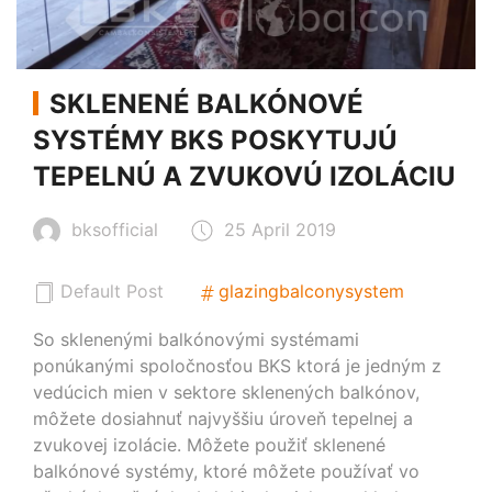
SKLENENÉ BALKÓNOVÉ
SYSTÉMY BKS POSKYTUJÚ
TEPELNÚ A ZVUKOVÚ IZOLÁCIU
bksofficial
25 April 2019
Default Post
glazingbalconysystem
So sklenenými balkónovými systémami
ponúkanými spoločnosťou BKS ktorá je jedným z
vedúcich mien v sektore sklenených balkónov,
môžete dosiahnuť najvyššiu úroveň tepelnej a
zvukovej izolácie. Môžete použiť sklenené
balkónové systémy, ktoré môžete používať vo