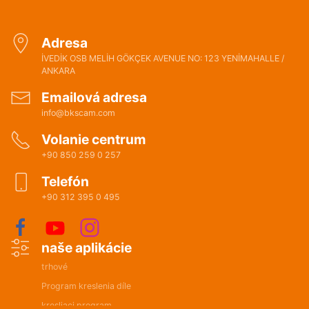
Adresa
İVEDİK OSB MELİH GÖKÇEK AVENUE NO: 123 YENİMAHALLE /
ANKARA
Emailová adresa
info@bkscam.com
Volanie centrum
+90 850 259 0 257
Telefón
+90 312 395 0 495
naše aplikácie
trhové
Program kreslenia díle
kresliaci program