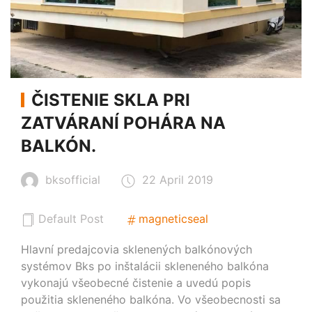
ČISTENIE SKLA PRI
ZATVÁRANÍ POHÁRA NA
BALKÓN.
bksofficial
22 April 2019
Default Post
magneticseal
Hlavní predajcovia sklenených balkónových
systémov Bks po inštalácii skleneného balkóna
vykonajú všeobecné čistenie a uvedú popis
použitia skleneného balkóna. Vo všeobecnosti sa