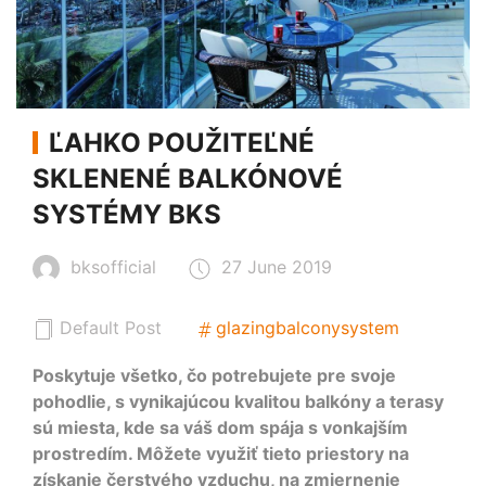
ĽAHKO POUŽITEĽNÉ
SKLENENÉ BALKÓNOVÉ
SYSTÉMY BKS
bksofficial
27 June 2019
Default Post
glazingbalconysystem
Poskytuje všetko, čo potrebujete pre svoje
pohodlie, s vynikajúcou kvalitou balkóny a terasy
sú miesta, kde sa váš dom spája s vonkajším
prostredím. Môžete využiť tieto priestory na
získanie čerstvého vzduchu, na zmiernenie