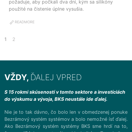
požaduje, aby počkali dva dni, kým sa silikóny
použité na čistenie úplne vysušia.
READMORE
1
2
VŽDY,
ĎALEJ VPRED
S 15 rokmi skúseností v tomto sektore a investíciách
do výskumu a vývoja, BKS neustále ide ďalej.
Nie je to tak dávno, čo bolo len v obmedzenej ponuke
Bezrámový systém systémov a bolo nemožné ísť ďalej.
Ako Bezrámový systém systémy BKS sme hrdí na to,