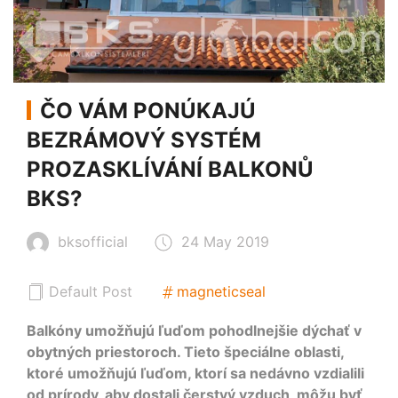
ČO VÁM PONÚKAJÚ
BEZRÁMOVÝ SYSTÉM
PROZASKLÍVÁNÍ BALKONŮ
BKS?
bksofficial
24 May 2019
Default Post
magneticseal
Balkóny umožňujú ľuďom pohodlnejšie dýchať v
obytných priestoroch. Tieto špeciálne oblasti,
ktoré umožňujú ľuďom, ktorí sa nedávno vzdialili
od prírody, aby dostali čerstvý vzduch, môžu byť