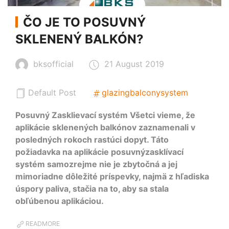
ČO JE TO POSUVNÝ
SKLENENÝ BALKÓN?
bksofficial
21 August 2019
Default Post
glazingbalconysystem
Posuvný Zasklievací systém Všetci vieme, že
aplikácie sklenených balkónov zaznamenali v
posledných rokoch rastúci dopyt. Táto
požiadavka na aplikácie posuvnýzasklívací
systém samozrejme nie je zbytočná a jej
mimoriadne dôležité príspevky, najmä z hľadiska
úspory paliva, stačia na to, aby sa stala
obľúbenou aplikáciou.
READMORE