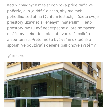
Keď v chladných mesiacoch roka príde daždivé
počasie, ako je dážď a sneh, aby ste mohli
pohodlne sedieť na týchto miestach, môžete svoje
priestory uzavrieť sklenenými materiálmi. Tieto
priestory môžu byť nebezpečné aj pre domácich
miláčikov alebo deti, ak máte vonkajší balkón
alebo terasu. Preto môže byť veľmi užitočné a
spoľahlivé používať sklenené balkónové systémy.
READMORE