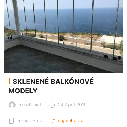
SKLENENÉ BALKÓNOVÉ
MODELY
bksofficial
24 April 2019
Default Post
magneticseal