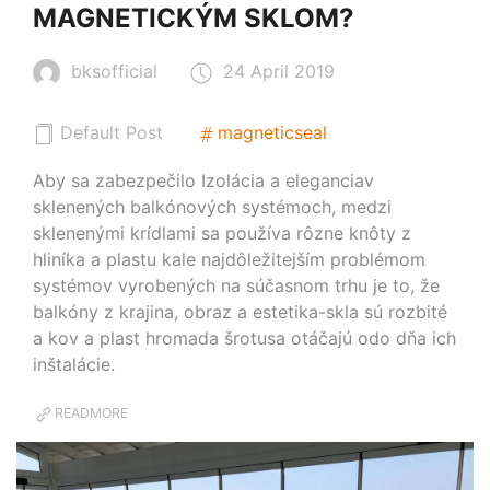
MAGNETICKÝM SKLOM?
bksofficial
24 April 2019
Default Post
magneticseal
Aby sa zabezpečilo Izolácia a eleganciav
sklenených balkónových systémoch, medzi
sklenenými krídlami sa používa rôzne knôty z
hliníka a plastu kale najdôležitejším problémom
systémov vyrobených na súčasnom trhu je to, že
balkóny z krajina, obraz a estetika-skla sú rozbité
a kov a plast hromada šrotusa otáčajú odo dňa ich
inštalácie.
READMORE