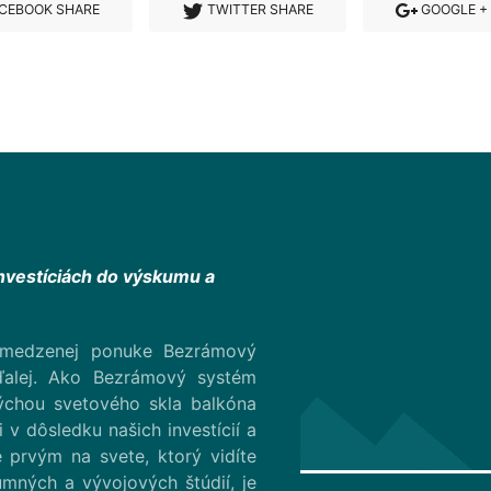
CEBOOK SHARE
TWITTER SHARE
GOOGLE +
investíciách do výskumu a
bmedzenej ponuke Bezrámový
alej. Ako Bezrámový systém
ýchou svetového skla balkóna
 v dôsledku našich investícií a
 prvým na svete, ktorý vidíte
umných a vývojových štúdií, je