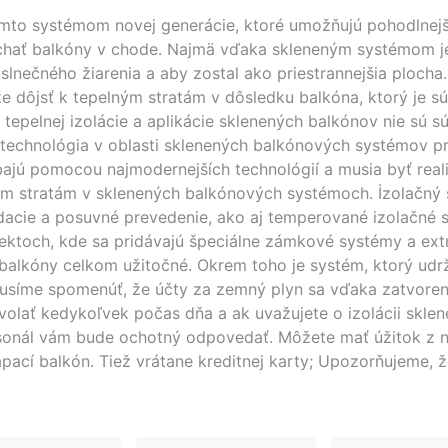
ýmto systémom novej generácie, ktoré umožňujú pohodlnejši
chať balkóny v chode. Najmä vďaka skleneným systémom je
lnečného žiarenia a aby zostal ako priestrannejšia plocha.
že dôjsť k tepelným stratám v dôsledku balkóna, ktorý je 
epelnej izolácie a aplikácie sklenených balkónov nie sú sú
technológia v oblasti sklenených balkónových systémov pr
ajú pomocou najmodernejších technológií a musia byť reali
ým stratám v sklenených balkónových systémoch. İzolačný 
adacie a posuvné prevedenie, ako aj temperované izolačné 
ektoch, kde sa pridávajú špeciálne zámkové systémy a ext
balkóny celkom užitočné. Okrem toho je systém, ktorý udr
usíme spomenúť, že účty za zemný plyn sa vďaka zatvoreniu
olať kedykoľvek počas dňa a ak uvažujete o izolácii sklen
onál vám bude ochotný odpovedať. Môžete mať úžitok z naš
pací balkón. Tiež vrátane kreditnej karty; Upozorňujeme, 