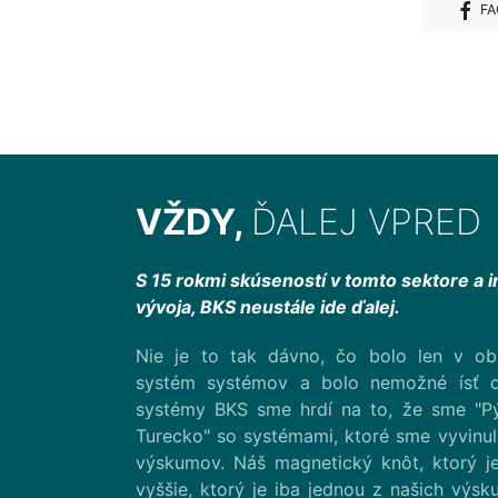
FA
VŽDY,
ĎALEJ VPRED
S 15 rokmi skúseností v tomto sektore a 
vývoja, BKS neustále ide ďalej.
Nie je to tak dávno, čo bolo len v o
systém systémov a bolo nemožné ísť ď
systémy BKS sme hrdí na to, že sme "P
Turecko" so systémami, ktoré sme vyvinuli
výskumov. Náš magnetický knôt, ktorý je
vyššie, ktorý je iba jednou z našich výsk