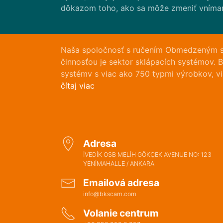
dôkazom toho, ako sa môže zmeniť vníman
Naša spoločnosť s ručením Obmedzeným sk
činnosťou je sektor sklápacích systémov.
systémv s viac ako 750 typmi výrobkov, v
čítaj viac
Adresa
İVEDİK OSB MELİH GÖKÇEK AVENUE NO: 123
YENİMAHALLE / ANKARA
Emailová adresa
info@bkscam.com
Volanie centrum