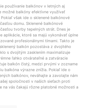
e používanie balkónov v letných aj
 možné balkóny efektívne využívať
 Pokiaľ však ide o sklenené balkónové
súčasťou domu. Sklenené balkónové
časťou tvorby tepelných strát. Dnes je
e aplikácie, ktoré sa majú vykonávať úplne
zované profesionálnymi tímami. Takto je
sklenený balkón pozostáva z dvojitého
sklo s dvojitým zasklením maximalizuje
rémne ľahko otvárateľné a zatváracie
žuje balkón čistý, medzi prvými v zozname
 balkóna výrazne znížia. Pokiaľ ide o
ených balkónov, neváhajte a zavolajte nám
ej spoločnosti v našich sieťach proti
že na vás čakajú rôzne platobné možnosti a