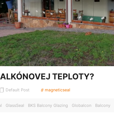
BALKÓNOVEJ TEPLOTY?
Default Post
magneticseal
l
GlassSeal
BKS Balcony Glazing
Globalcon
Balcony