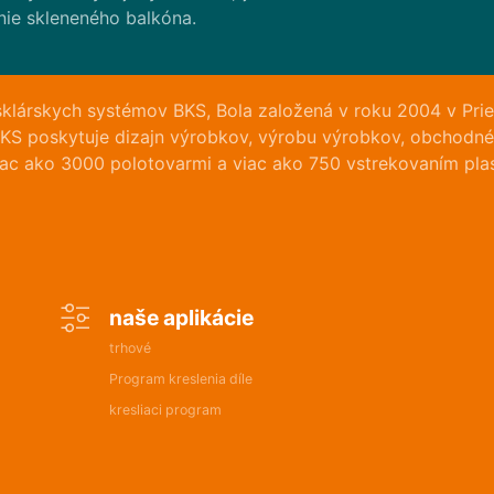
ie skleneného balkóna.
lárskych systémov BKS, Bola založená v roku 2004 v Pri
 BKS poskytuje dizajn výrobkov, výrobu výrobkov, obchodné
iac ako 3000 polotovarmi a viac ako 750 vstrekovaním pla
naše aplikácie
trhové
Program kreslenia díle
kresliaci program