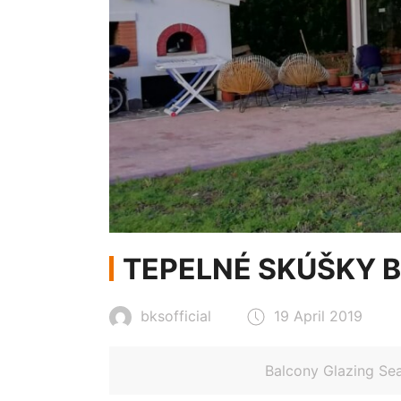
TEPELNÉ SKÚŠKY 
bksofficial
19 April 2019
Balcony Glazing Sea