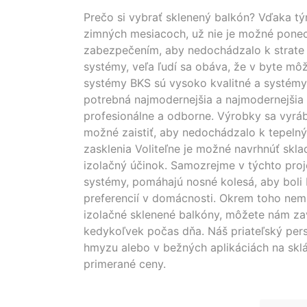
Prečo si vybrať sklenený balkón? Vďaka t
zimných mesiacoch, už nie je možné pone
zabezpečením, aby nedochádzalo k strate s
systémy, veľa ľudí sa obáva, že v byte mô
systémy BKS sú vysoko kvalitné a systémy t
potrebná najmodernejšia a najmodernejšia 
profesionálne a odborne. Výrobky sa vyráb
možné zaistiť, aby nedochádzalo k tepeln
zasklenia Voliteľne je možné navrhnúť skl
izolačný účinok. Samozrejme v týchto proj
systémy, pomáhajú nosné kolesá, aby boli 
preferencií v domácnosti. Okrem toho nem
izolačné sklenené balkóny, môžete nám zav
kedykoľvek počas dňa. Náš priateľský pers
hmyzu alebo v bežných aplikáciách na sklá
primerané ceny.