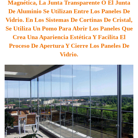
Magnética, La Junta Transparente O El Junta
De Aluminio Se Utilizan Entre Los Paneles De
Vidrio. En Los Sistemas De Cortinas De Cristal,
Se Utiliza Un Pomo Para Abrir Los Paneles Que
Crea Una Apariencia Estética Y Facilita El
Proceso De Apertura Y Cierre Los Paneles De
Vidrio.