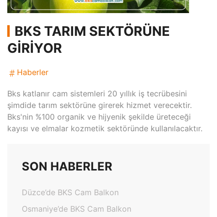
BKS TARIM SEKTÖRÜNE
GIRIYOR
Haberler
Bks katlanır cam sistemleri 20 yıllık iş tecrübesini
şimdide tarım sektörüne girerek hizmet verecektir.
Bks'nin %100 organik ve hijyenik şekilde üreteceği
kayısı ve elmalar kozmetik sektöründe kullanılacaktır.
SON HABERLER
Düzce’de BKS Cam Balkon
Osmaniye’de BKS Cam Balkon