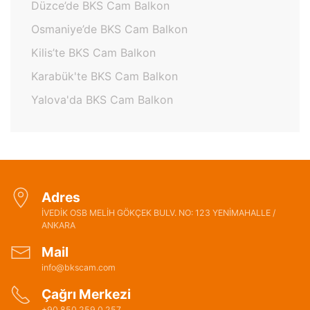
Düzce’de BKS Cam Balkon
Osmaniye’de BKS Cam Balkon
Kilis’te BKS Cam Balkon
Karabük'te BKS Cam Balkon
Yalova'da BKS Cam Balkon
Adres
İVEDİK OSB MELİH GÖKÇEK BULV. NO: 123 YENİMAHALLE /
ANKARA
Mail
info@bkscam.com
Çağrı Merkezi
+90 850 259 0 257