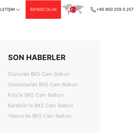
+90 850 259 0 257
İLETIŞIM
BAYIMIZ OLUN
SON HABERLER
Düzce’de BKS Cam Balkon
Osmaniye’de BKS Cam Balkon
Kilis’te BKS Cam Balkon
Karabük'te BKS Cam Balkon
Yalova'da BKS Cam Balkon