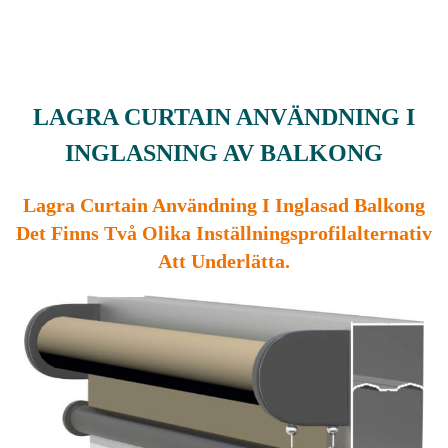
LAGRA CURTAIN ANVÄNDNING I
INGLASNING AV BALKONG
Lagra Curtain Användning I Inglasad Balkong
Det Finns Två Olika Inställningsprofilalternativ
Att Underlätta.