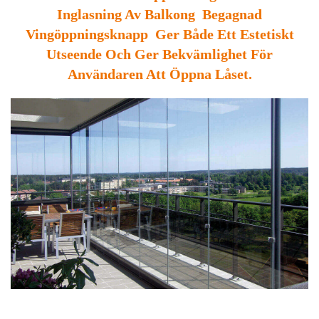
Inglasning Av Balkong Begagnad
Vingöppningsknapp Ger Både Ett Estetiskt
Utseende Och Ger Bekvämlighet För
Användaren Att Öppna Låset.