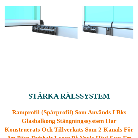
STÄRKA RÄLSSYSTEM
Ramprofil (spårprofil) Som Används I Bks
Glasbalkong Stängningssystem Har
Konstruerats Och Tillverkats Som 2-Kanals För
Att Bära Dubbelt Lager På Varje Hjul Som Ett