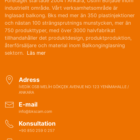
Företaget startade 2004 i Ankara, Ostim Började inom
industriellt område. Vårt verksamhetsområde är
Inglasad balkong. Bks med mer än 350 plastinjektioner
och nästan 100 strängsprutnings munstycken, mer än
750 produkttyper, med över 3000 halvfabrikat
tillhandahåller det produktdesign, produktproduktion,
återförsäljare och material inom Balkonginglasning
sektorn.
Läs mer
Adress
İVEDİK OSB MELİH GÖKÇEK AVENUE NO: 123 YENİMAHALLE /
ANKARA
E-mail
info@bkscam.com
Konsultation
+90 850 259 0 257