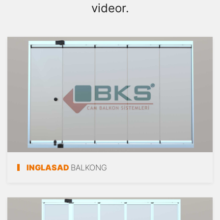
videor.
INGLASAD
BALKONG