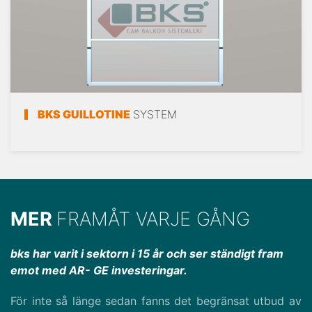
BKS GUILLOTINE
SYSTEM
MER
FRAMÅT VARJE GÅNG
bks har varit i sektorn i 15 år och ser ständigt fram
emot med AR- GE investeringar.
För inte så länge sedan fanns det begränsat utbud av