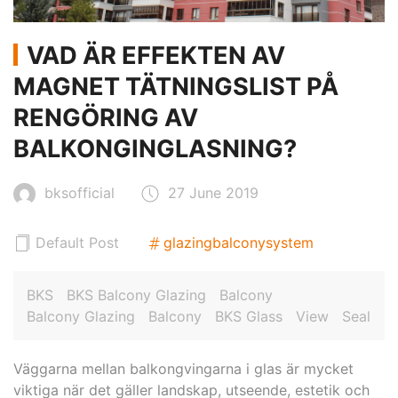
VAD ÄR EFFEKTEN AV
MAGNET TÄTNINGSLIST PÅ
RENGÖRING AV
BALKONGINGLASNING?
bksofficial
27 June 2019
Default Post
glazingbalconysystem
BKS
BKS Balcony Glazing
Balcony
Balcony Glazing
Balcony
BKS Glass
View
Seal
Väggarna mellan balkongvingarna i glas är mycket
viktiga när det gäller landskap, utseende, estetik och