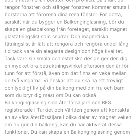
rengör fönstren och stänger fönstren kommer smuts i
borstarna att förorena dina rena fönster. För detta,
särskilt när du bygger en Balkonginglasning, bör du
skapa en glasbalkong från företaget, särskilt magnet
glastätningslist som snurrar. Den magnetiska
tätningslist är lätt att rengöra och rengöra under lång
tid tack vare sin eleganta design och höga kvalitet.
Tack vare sin smala och estetiska design ger den dig
en mycket bra betraktningsvinkel eftersom den är för
tunn för att förstå, även om det finns en veke mellan
de två vingarna. Vi önskar att du ska ha ett trevligt
och lyckligt liv på din balkong med din fru och barn
som du bryr dig mest om.Du kan också
Balkonginglasning sida återförsäljare och BKS
registrerade i Turkiet och Världen genom att kontakta
en av våra återförsäljare i olika delar av magnet veken
om du gör din balkong, kan du har aktiverat dessa
funktioner. Du kan skapa en Balkonginglasning genom