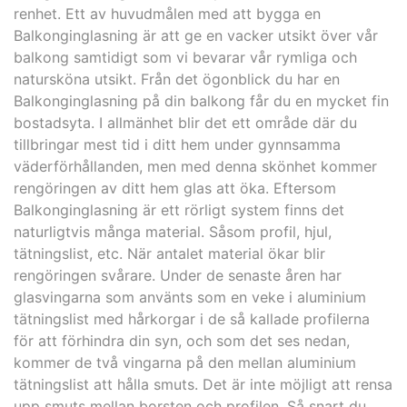
renhet. Ett av huvudmålen med att bygga en
Balkonginglasning är att ge en vacker utsikt över vår
balkong samtidigt som vi bevarar vår rymliga och
natursköna utsikt. Från det ögonblick du har en
Balkonginglasning på din balkong får du en mycket fin
bostadsyta. I allmänhet blir det ett område där du
tillbringar mest tid i ditt hem under gynnsamma
väderförhållanden, men med denna skönhet kommer
rengöringen av ditt hem glas att öka. Eftersom
Balkonginglasning är ett rörligt system finns det
naturligtvis många material. Såsom profil, hjul,
tätningslist, etc. När antalet material ökar blir
rengöringen svårare. Under de senaste åren har
glasvingarna som använts som en veke i aluminium
tätningslist med hårkorgar i de så kallade profilerna
för att förhindra din syn, och som det ses nedan,
kommer de två vingarna på den mellan aluminium
tätningslist att hålla smuts. Det är inte möjligt att rensa
upp smuts mellan borsten och profilen. Så snart du