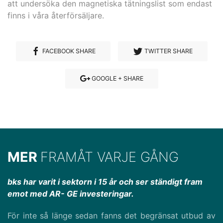
att undersöka den magnetiska tätningslist som endast
finns i våra återförsäljare.
FACEBOOK SHARE
TWITTER SHARE
GOOGLE + SHARE
MER
FRAMÅT VARJE GÅNG
bks har varit i sektorn i 15 år och ser ständigt fram
emot med AR- GE investeringar.
För inte så länge sedan fanns det begränsat utbud av