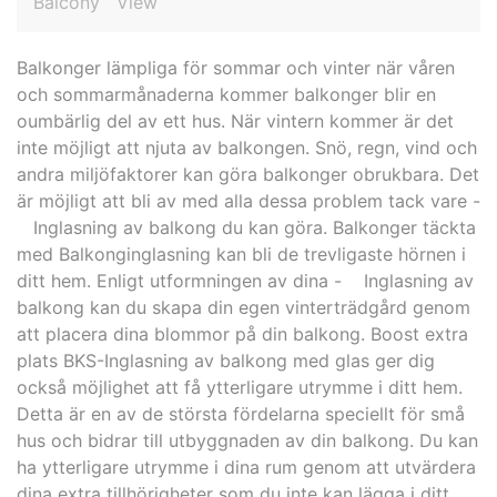
Balcony
View
Balkonger lämpliga för sommar och vinter när våren
och sommarmånaderna kommer balkonger blir en
oumbärlig del av ett hus. När vintern kommer är det
inte möjligt att njuta av balkongen. Snö, regn, vind och
andra miljöfaktorer kan göra balkonger obrukbara. Det
är möjligt att bli av med alla dessa problem tack vare -
Inglasning av balkong du kan göra. Balkonger täckta
med Balkonginglasning kan bli de trevligaste hörnen i
ditt hem. Enligt utformningen av dina - Inglasning av
balkong kan du skapa din egen vinterträdgård genom
att placera dina blommor på din balkong. Boost extra
plats BKS-Inglasning av balkong med glas ger dig
också möjlighet att få ytterligare utrymme i ditt hem.
Detta är en av de största fördelarna speciellt för små
hus och bidrar till utbyggnaden av din balkong. Du kan
ha ytterligare utrymme i dina rum genom att utvärdera
dina extra tillhörigheter som du inte kan lägga i ditt