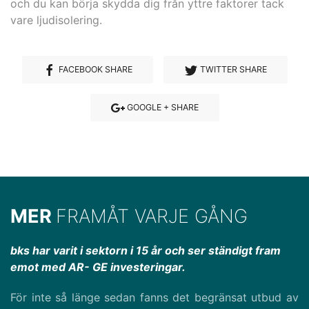
och du kan börja skydda dig från yttre faktorer tack
vare ljudisolering.
FACEBOOK SHARE
TWITTER SHARE
GOOGLE + SHARE
MER
FRAMÅT VARJE GÅNG
bks har varit i sektorn i 15 år och ser ständigt fram
emot med AR- GE investeringar.
För inte så länge sedan fanns det begränsat utbud av