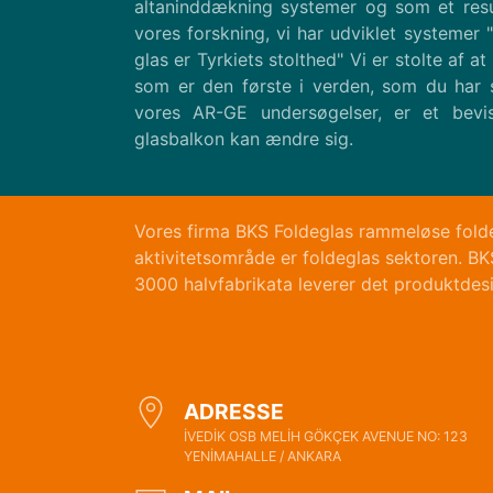
altaninddækning systemer og som et resul
vores forskning, vi har udviklet systemer
glas er Tyrkiets stolthed" Vi er stolte af
som er den første i verden, som du har 
vores AR-GE undersøgelser, er et bevi
glasbalkon kan ændre sig.
Vores firma BKS Foldeglas rammeløse foldeg
aktivitetsområde er foldeglas sektoren. BK
3000 halvfabrikata leverer det produktdes
ADRESSE
İVEDİK OSB MELİH GÖKÇEK AVENUE NO: 123
YENİMAHALLE / ANKARA