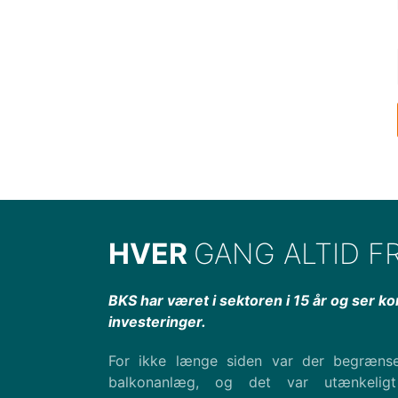
HVER
GANG ALTID F
BKS har været i sektoren i 15 år og ser k
investeringer.
For ikke længe siden var der begræns
balkonanlæg, og det var utænkelig