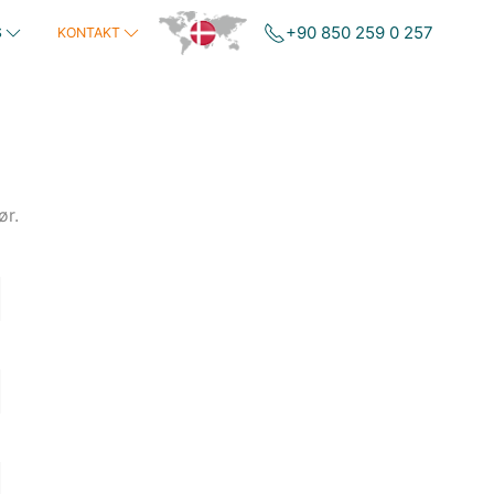
+90 850 259 0 257
S
KONTAKT
ør.