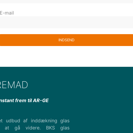
E-mail
INDSEND
REMAD
onstant frem til AR-GE
et udbud af inddækning glas
t at gå videre. BKS glas