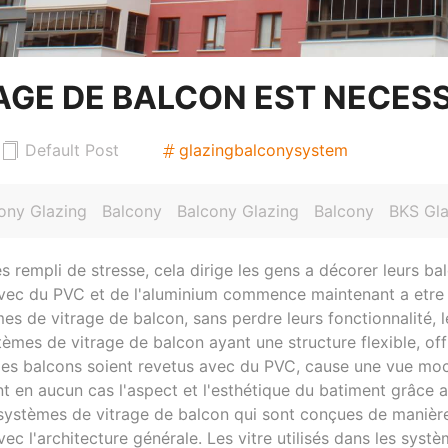
AGE DE BALCON EST NECES
Default Post
glazingbalconysystem
ony Glazing
Balcony
Balcony Glazing
Balcony
BKS Gla
 rempli de stresse, cela dirige les gens a décorer leurs balc
 avec du PVC et de l'aluminium commence maintenant a etre
mes de vitrage de balcon, sans perdre leurs fonctionnalité,
èmes de vitrage de balcon ayant une structure flexible, off
ue les balcons soient revetus avec du PVC, cause une vue mo
t en aucun cas l'aspect et l'esthétique du batiment grâce 
systèmes de vitrage de balcon qui sont conçues de manière
ec l'architecture générale. Les vitre utilisés dans les syst