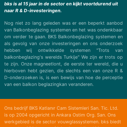
bks is al 15 jaar in de sector en kijkt voortdurend uit
naar R & D-investeringen.
Nog niet zo lang geleden was er een beperkt aanbod
van Balkonbeglazing systemen en het was ondenkbaar
om verder te gaan. BKS Balkonbeglazing systemen en
als gevolg van onze investeringen en ons onderzoek
hebben wij ontwikkelde systemen "Trots van
balkonbeglazing's werelds Turkije" We zijn er trots op
te zijn. Onze magneetlont, de eerste ter wereld, die u
hierboven hebt gezien, die slechts een van onze R &
D-onderzoeken is, is een bewijs van hoe de perceptie
van een balkon beglazingkan veranderen.
Ons bedrijf BKS Katlanır Cam Sistemleri San. Tic. Ltd.
is op 2004 opgericht in Ankara Ostim Org. San. Ons
werkgebied is de sector vouwglassystemen. bks biedt