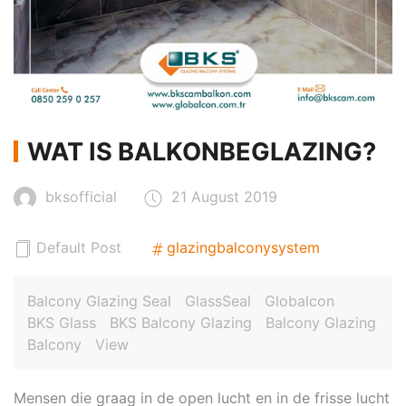
WAT IS BALKONBEGLAZING?
bksofficial
21 August 2019
Default Post
glazingbalconysystem
Balcony Glazing Seal
GlassSeal
Globalcon
BKS Glass
BKS Balcony Glazing
Balcony Glazing
Balcony
View
Mensen die graag in de open lucht en in de frisse lucht