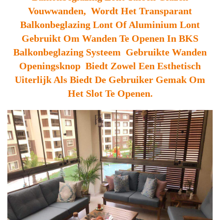
Vouwwanden, Wordt Het Transparant
Balkonbeglazing Lont Of Aluminium Lont
Gebruikt Om Wanden Te Openen In BKS
Balkonbeglazing Systeem Gebruikte Wanden
Openingsknop Biedt Zowel Een Esthetisch
Uiterlijk Als Biedt De Gebruiker Gemak Om
Het Slot Te Openen.