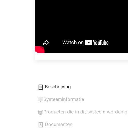
Beschrijving
Systeeminformatie
Producten die in dit systeem worden g
Documenten