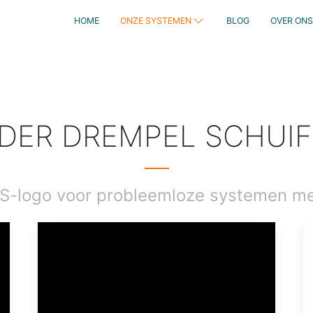
HOME
ONZE SYSTEMEN
BLOG
OVER ONS
DER DREMPEL SCHUI
S-logo voor probleemloze systemen me