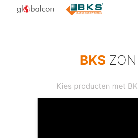
BKS
ZON
Kies producten met BK